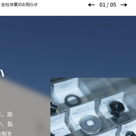
02 / 05
 ものづくり ワールド [名古屋]
い
と、設
い、製
体制を