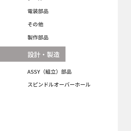
電装部品
その他
製作部品
設計・製造
転がりベアリング
軸受の中で最も一般的で、幅広い分野で使用されていま
ASSY（組立）部品
す。回転部分の摩擦を減らし...
スピンドルオーバーホール
この商品を詳しく見る →