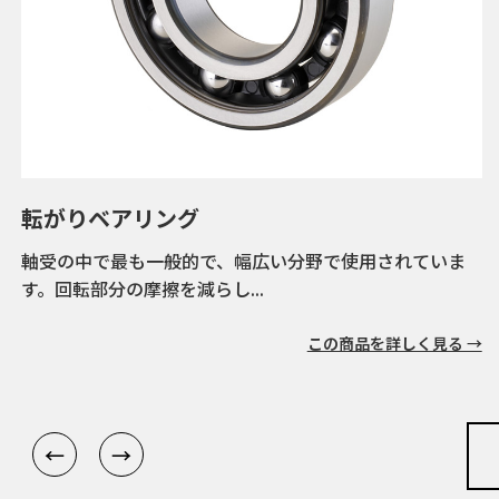
樹脂軸受
樹脂の自己潤滑性により、ドライ環境で使用できるすべ
り軸受です。
この商品を詳しく見る →
←
→