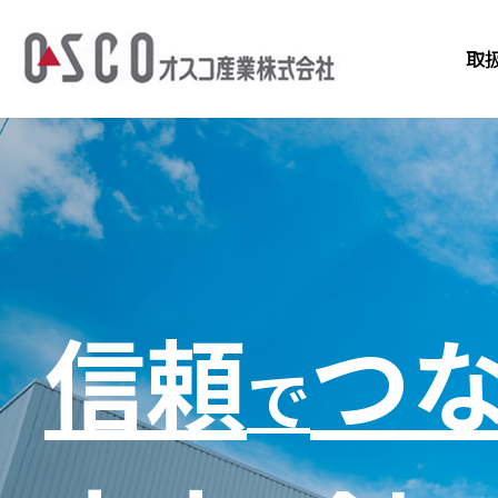
取
信頼
つ
で