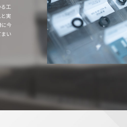
ゆる工
見と実
滑に今
てまい