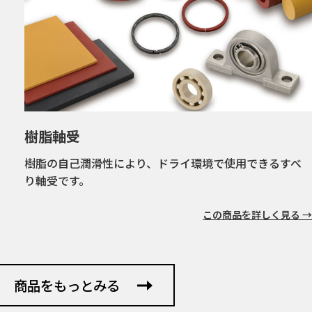
焼結軸受
金属粉末を主成分とする軸受です。焼結金属ですので生
産性が良く原価低減に寄与し...
この商品を詳しく見る 
商品をもっとみる